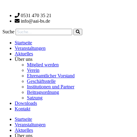
Zum
Inhalt
0531 470 35 21
wechseln
info@aai-bs.de
Suche
Startseite
Veranstaltungen
Aktuelles
Über uns
Mitglied werden
Verein
Ehrenamtlicher Vorstand
Geschäftsstelle
Institutionen und Partner
Beitragsordnung
Satzung
Downloads
Kontakt
Startseite
Veranstaltungen
Aktuelles
Über uns