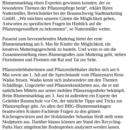
Blumenmarkttag einen Experten gewinnen konnten, der zu
besonderen Themen der Pflanzenpflege berät“, erklärt Björn
Nattermüller, Bereichsleiter bei der Braunschweig Stadtmarketing
GmbH. „Wir möchten unseren Gästen die Möglichkeit geben,
Antworten zu spezifischen Fragen im Hinblick auf die
Pflanzengesundheit zu bekommen“, so Nattermüller weiter.
Passend zum bevorstehenden Muttertag bietet der erste
Blumenmarkttag am 6. Mai für Kinder die Möglichkeit, ein
kreatives Muttertagsgeschenk zu basteln. Und wenn es um die
Zusammenstellung eines Blumengrußes zum Muttertag geht, stehen
Floristinnen und Floristen mit Rat und Tat zur Seite.
Pflanzenliebhaberinnen und Pflanzenliebhaber dürfen sich am 6.
Mai sowie am 1. Juli auf die Sprechstunde vom Pflanzenarzt Rene
Wadas freuen. Wadas kennt sich insbesondere mit den Themen
Schädlinge, Ungeziefer und Pflanzenkrankheiten aus, die er mit
natürlichen Mitteln aus seiner mobilen Pflanzenapotheke bekämpft.
Beim Blumenmarkttag am 3. Juni ist außerdem ein Experte der
Geitelder Baumschule vor Ort, der nützliche Tipps und Tricks zur
Pflanzenpflege gibt. An allen drei BBG-Blumenmarkttagen
beantworten Kräuter-Fachleute Fragen zu den grünen
Küchengewürzen und der Holzkünstler Sebastian Heiß stellt seine
Skulpturen aus. Darüber hinaus können am Stand des Recycling-
Parks Harz mitgebrachte Bodenproben analysiert werden lassen.