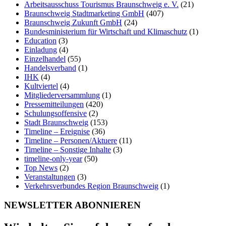
Arbeitsausschuss Tourismus Braunschweig e. V.
(21)
Braunschweig Stadtmarketing GmbH
(407)
Braunschweig Zukunft GmbH
(24)
Bundesministerium für Wirtschaft und Klimaschutz
(1)
Education
(3)
Einladung
(4)
Einzelhandel
(55)
Handelsverband
(1)
IHK
(4)
Kultviertel
(4)
Mitgliederversammlung
(1)
Pressemitteilungen
(420)
Schulungsoffensive
(2)
Stadt Braunschweig
(153)
Timeline – Ereignise
(36)
Timeline – Personen/Aktuere
(11)
Timeline – Sonstige Inhalte
(3)
timeline-only-year
(50)
Top News
(2)
Veranstaltungen
(3)
Verkehrsverbundes Region Braunschweig
(1)
NEWSLETTER ABONNIEREN