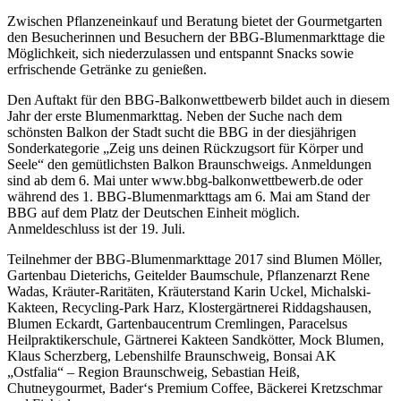
Zwischen Pflanzeneinkauf und Beratung bietet der Gourmetgarten
den Besucherinnen und Besuchern der BBG-Blumenmarkttage die
Möglichkeit, sich niederzulassen und entspannt Snacks sowie
erfrischende Getränke zu genießen.
Den Auftakt für den BBG-Balkonwettbewerb bildet auch in diesem
Jahr der erste Blumenmarkttag. Neben der Suche nach dem
schönsten Balkon der Stadt sucht die BBG in der diesjährigen
Sonderkategorie „Zeig uns deinen Rückzugsort für Körper und
Seele“ den gemütlichsten Balkon Braunschweigs. Anmeldungen
sind ab dem 6. Mai unter www.bbg-balkonwettbewerb.de oder
während des 1. BBG-Blumenmarkttags am 6. Mai am Stand der
BBG auf dem Platz der Deutschen Einheit möglich.
Anmeldeschluss ist der 19. Juli.
Teilnehmer der BBG-Blumenmarkttage 2017 sind Blumen Möller,
Gartenbau Dieterichs, Geitelder Baumschule, Pflanzenarzt Rene
Wadas, Kräuter-Raritäten, Kräuterstand Karin Uckel, Michalski-
Kakteen, Recycling-Park Harz, Klostergärtnerei Riddagshausen,
Blumen Eckardt, Gartenbaucentrum Cremlingen, Paracelsus
Heilpraktikerschule, Gärtnerei Kakteen Sandkötter, Mock Blumen,
Klaus Scherzberg, Lebenshilfe Braunschweig, Bonsai AK
„Ostfalia“ – Region Braunschweig, Sebastian Heiß,
Chutneygourmet, Bader‘s Premium Coffee, Bäckerei Kretzschmar