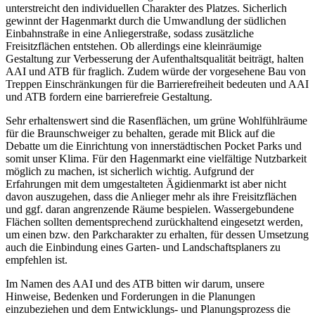
unterstreicht den individuellen Charakter des Platzes. Sicherlich
gewinnt der Hagenmarkt durch die Umwandlung der südlichen
Einbahnstraße in eine Anliegerstraße, sodass zusätzliche
Freisitzflächen entstehen. Ob allerdings eine kleinräumige
Gestaltung zur Verbesserung der Aufenthaltsqualität beiträgt, halten
AAI und ATB für fraglich. Zudem würde der vorgesehene Bau von
Treppen Einschränkungen für die Barrierefreiheit bedeuten und AAI
und ATB fordern eine barrierefreie Gestaltung.
Sehr erhaltenswert sind die Rasenflächen, um grüne Wohlfühlräume
für die Braunschweiger zu behalten, gerade mit Blick auf die
Debatte um die Einrichtung von innerstädtischen Pocket Parks und
somit unser Klima. Für den Hagenmarkt eine vielfältige Nutzbarkeit
möglich zu machen, ist sicherlich wichtig. Aufgrund der
Erfahrungen mit dem umgestalteten Ägidienmarkt ist aber nicht
davon auszugehen, dass die Anlieger mehr als ihre Freisitzflächen
und ggf. daran angrenzende Räume bespielen. Wassergebundene
Flächen sollten dementsprechend zurückhaltend eingesetzt werden,
um einen bzw. den Parkcharakter zu erhalten, für dessen Umsetzung
auch die Einbindung eines Garten- und Landschaftsplaners zu
empfehlen ist.
Im Namen des AAI und des ATB bitten wir darum, unsere
Hinweise, Bedenken und Forderungen in die Planungen
einzubeziehen und dem Entwicklungs- und Planungsprozess die