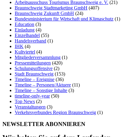
Arbeitsausschuss Tourismus Braunschweig e. V.
(21)
Braunschweig Stadtmarketing GmbH
(407)
Braunschweig Zukunft GmbH
(24)
Bundesministerium für Wirtschaft und Klimaschutz
(1)
Education
(3)
Einladung
(4)
Einzelhandel
(55)
Handelsverband
(1)
IHK
(4)
Kultviertel
(4)
Mitgliederversammlung
(1)
Pressemitteilungen
(420)
Schulungsoffensive
(2)
Stadt Braunschweig
(153)
Timeline – Ereignise
(36)
Timeline – Personen/Aktuere
(11)
Timeline – Sonstige Inhalte
(3)
timeline-only-year
(50)
Top News
(2)
Veranstaltungen
(3)
Verkehrsverbundes Region Braunschweig
(1)
NEWSLETTER ABONNIEREN