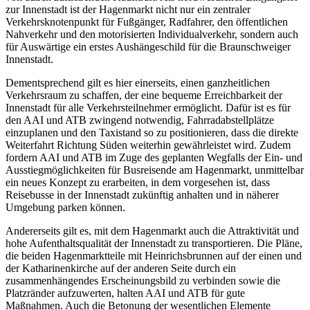
zur Innenstadt ist der Hagenmarkt nicht nur ein zentraler
Verkehrsknotenpunkt für Fußgänger, Radfahrer, den öffentlichen
Nahverkehr und den motorisierten Individualverkehr, sondern auch
für Auswärtige ein erstes Aushängeschild für die Braunschweiger
Innenstadt.
Dementsprechend gilt es hier einerseits, einen ganzheitlichen
Verkehrsraum zu schaffen, der eine bequeme Erreichbarkeit der
Innenstadt für alle Verkehrsteilnehmer ermöglicht. Dafür ist es für
den AAI und ATB zwingend notwendig, Fahrradabstellplätze
einzuplanen und den Taxistand so zu positionieren, dass die direkte
Weiterfahrt Richtung Süden weiterhin gewährleistet wird. Zudem
fordern AAI und ATB im Zuge des geplanten Wegfalls der Ein- und
Ausstiegmöglichkeiten für Busreisende am Hagenmarkt, unmittelbar
ein neues Konzept zu erarbeiten, in dem vorgesehen ist, dass
Reisebusse in der Innenstadt zukünftig anhalten und in näherer
Umgebung parken können.
Andererseits gilt es, mit dem Hagenmarkt auch die Attraktivität und
hohe Aufenthaltsqualität der Innenstadt zu transportieren. Die Pläne,
die beiden Hagenmarktteile mit Heinrichsbrunnen auf der einen und
der Katharinenkirche auf der anderen Seite durch ein
zusammenhängendes Erscheinungsbild zu verbinden sowie die
Platzränder aufzuwerten, halten AAI und ATB für gute
Maßnahmen. Auch die Betonung der wesentlichen Elemente