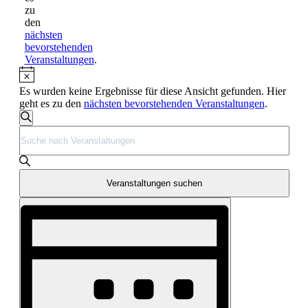
zu
den
nächsten
bevorstehenden
Veranstaltungen
.
Hinweis
Es wurden keine Ergebnisse für diese Ansicht gefunden. Hier
geht es zu den
nächsten bevorstehenden Veranstaltungen
.
Veranstaltungen
Suche
Bitte
Suche
Schlüsselwort
und
eingeben.
Suche
Ansichten,
nach
Veranstaltungen suchen
Navigation
Veranstaltungen
Veranstaltung
Schlüsselwort.
Ansichten-
Navigation