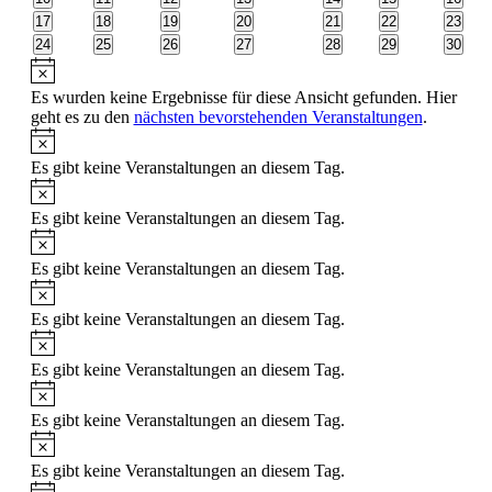
Veranstaltungen
Veranstaltungen
Veranstaltungen
Veranstaltungen
Veranstaltungen
Veranstaltungen
Veranst
0
0
0
0
0
0
0
17
18
19
20
21
22
23
Veranstaltungen
Veranstaltungen
Veranstaltungen
Veranstaltungen
Veranstaltungen
Veranstaltungen
Veranst
0
0
0
0
0
0
0
24
25
26
27
28
29
30
Veranstaltungen
Veranstaltungen
Veranstaltungen
Veranstaltungen
Veranstaltungen
Veranstaltungen
Veranst
Hinweis
Es wurden keine Ergebnisse für diese Ansicht gefunden. Hier
geht es zu den
nächsten bevorstehenden Veranstaltungen
.
Hinweis
Es gibt keine Veranstaltungen an diesem Tag.
Hinweis
Es gibt keine Veranstaltungen an diesem Tag.
Hinweis
Es gibt keine Veranstaltungen an diesem Tag.
Hinweis
Es gibt keine Veranstaltungen an diesem Tag.
Hinweis
Es gibt keine Veranstaltungen an diesem Tag.
Hinweis
Es gibt keine Veranstaltungen an diesem Tag.
Hinweis
Es gibt keine Veranstaltungen an diesem Tag.
Hinweis