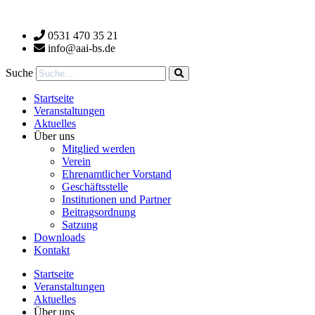
Zum
Inhalt
0531 470 35 21
wechseln
info@aai-bs.de
Suche
Startseite
Veranstaltungen
Aktuelles
Über uns
Mitglied werden
Verein
Ehrenamtlicher Vorstand
Geschäftsstelle
Institutionen und Partner
Beitragsordnung
Satzung
Downloads
Kontakt
Startseite
Veranstaltungen
Aktuelles
Über uns