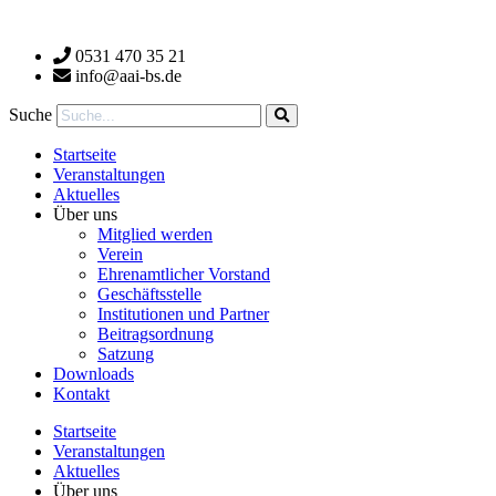
Zum
Inhalt
0531 470 35 21
wechseln
info@aai-bs.de
Suche
Startseite
Veranstaltungen
Aktuelles
Über uns
Mitglied werden
Verein
Ehrenamtlicher Vorstand
Geschäftsstelle
Institutionen und Partner
Beitragsordnung
Satzung
Downloads
Kontakt
Startseite
Veranstaltungen
Aktuelles
Über uns