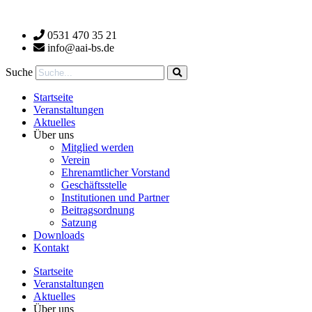
Zum
Inhalt
0531 470 35 21
wechseln
info@aai-bs.de
Suche
Startseite
Veranstaltungen
Aktuelles
Über uns
Mitglied werden
Verein
Ehrenamtlicher Vorstand
Geschäftsstelle
Institutionen und Partner
Beitragsordnung
Satzung
Downloads
Kontakt
Startseite
Veranstaltungen
Aktuelles
Über uns