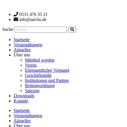
Zum
Inhalt
0531 470 35 21
wechseln
info@aai-bs.de
Suche
Startseite
Veranstaltungen
Aktuelles
Über uns
Mitglied werden
Verein
Ehrenamtlicher Vorstand
Geschäftsstelle
Institutionen und Partner
Beitragsordnung
Satzung
Downloads
Kontakt
Startseite
Veranstaltungen
Aktuelles
Über uns