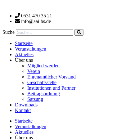
Zum
Inhalt
0531 470 35 21
wechseln
info@aai-bs.de
Suche
Startseite
Veranstaltungen
Aktuelles
Über uns
Mitglied werden
Verein
Ehrenamtlicher Vorstand
Geschäftsstelle
Institutionen und Partner
Beitragsordnung
Satzung
Downloads
Kontakt
Startseite
Veranstaltungen
Aktuelles
Über uns