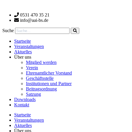
Zum
Inhalt
0531 470 35 21
wechseln
info@aai-bs.de
Suche
Startseite
Veranstaltungen
Aktuelles
Über uns
Mitglied werden
Verein
Ehrenamtlicher Vorstand
Geschäftsstelle
Institutionen und Partner
Beitragsordnung
Satzung
Downloads
Kontakt
Startseite
Veranstaltungen
Aktuelles
Über uns