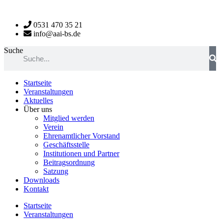
Zum
Inhalt
0531 470 35 21
wechseln
info@aai-bs.de
Suche
Startseite
Veranstaltungen
Aktuelles
Über uns
Mitglied werden
Verein
Ehrenamtlicher Vorstand
Geschäftsstelle
Institutionen und Partner
Beitragsordnung
Satzung
Downloads
Kontakt
Startseite
Veranstaltungen