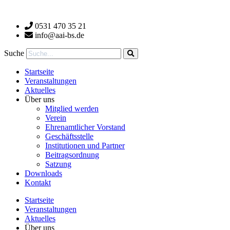
Zum
Inhalt
0531 470 35 21
wechseln
info@aai-bs.de
Suche
Startseite
Veranstaltungen
Aktuelles
Über uns
Mitglied werden
Verein
Ehrenamtlicher Vorstand
Geschäftsstelle
Institutionen und Partner
Beitragsordnung
Satzung
Downloads
Kontakt
Startseite
Veranstaltungen
Aktuelles
Über uns