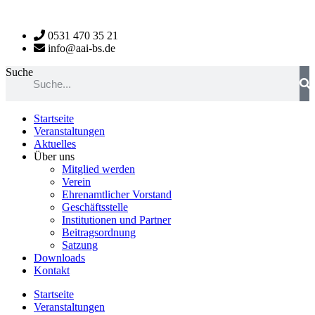
Zum
Inhalt
0531 470 35 21
wechseln
info@aai-bs.de
Suche
Startseite
Veranstaltungen
Aktuelles
Über uns
Mitglied werden
Verein
Ehrenamtlicher Vorstand
Geschäftsstelle
Institutionen und Partner
Beitragsordnung
Satzung
Downloads
Kontakt
Startseite
Veranstaltungen