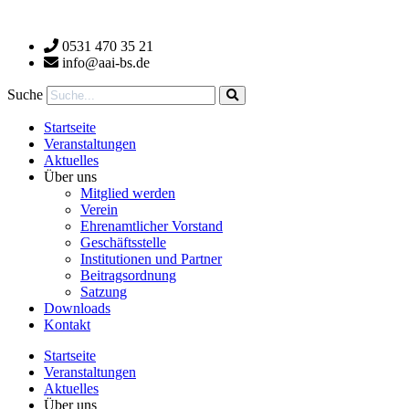
Zum
Inhalt
0531 470 35 21
wechseln
info@aai-bs.de
Suche
Startseite
Veranstaltungen
Aktuelles
Über uns
Mitglied werden
Verein
Ehrenamtlicher Vorstand
Geschäftsstelle
Institutionen und Partner
Beitragsordnung
Satzung
Downloads
Kontakt
Startseite
Veranstaltungen
Aktuelles
Über uns